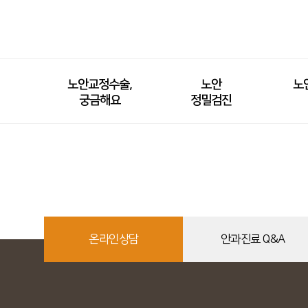
노안교정수술,
노안
노
궁금해요
정밀검진
온라인상담
안과진료 Q&A