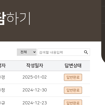
담
하기
성자
작성일자
답변상태
○경
2025-01-02
답변완료
○정
2024-12-30
답변완료
○규
2024-12-23
답변완료