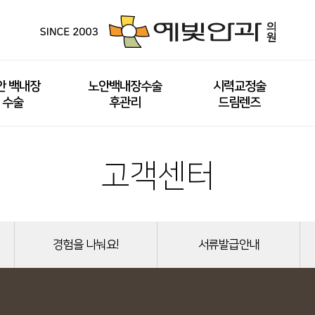
안 백내장
노안백내장수술
시력교정술
수술
후관리
드림렌즈
고객센터
경험을 나눠요!
서류발급안내