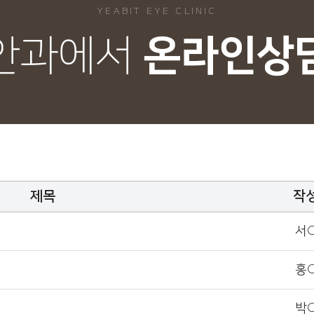
YEABIT EYE CLINIC
안과에서
온라인상
제목
작
서
홍
박