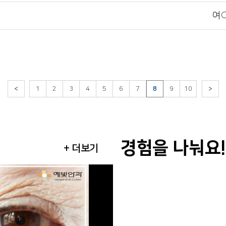
여
<
1
2
3
4
5
6
7
8
9
10
>
경험을 나눠요!
+ 더보기