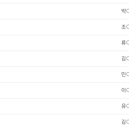
박
조
류
김
민
이
유
김